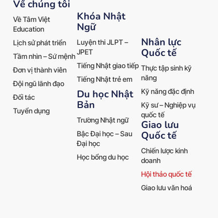
Về chúng tôi
Khóa Nhật
Về Tâm Việt
Ngữ
Education
Nhân lực
Luyện thi JLPT –
Lịch sử phát triển
Quốc tế
JPET
Tầm nhìn – Sứ mệnh
Tiếng Nhật giao tiếp
Thực tập sinh kỹ
Đơn vị thành viên
năng
Tiếng Nhật trẻ em
Đội ngũ lãnh đạo
Kỹ năng đặc định
Du học Nhật
Đối tác
Bản
Kỹ sư – Nghiệp vụ
Tuyển dụng
quốc tế
Trường Nhật ngữ
Giao lưu
Quốc tế
Bậc Đại học – Sau
Đại học
Chiến lược kinh
Học bổng du học
doanh
Hội thảo quốc tế
Giao lưu văn hoá