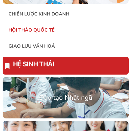
CHIẾN LƯỢC KINH DOANH
HỘI THẢO QUỐC TẾ
GIAO LƯU VĂN HOÁ
HỆ SINH THÁI
Đào tạo Nhật ngữ