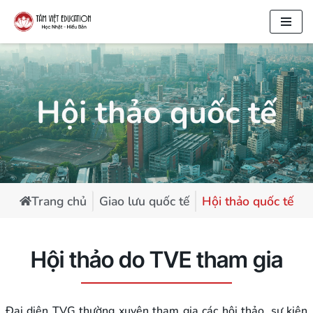
Chuyển
tới
nội
dung
Hội thảo quốc tế
Trang chủ
Giao lưu quốc tế
Hội thảo quốc tế
Hội thảo do TVE tham gia
Đại diện TVG thường xuyên tham gia các hội thảo, sự kiện