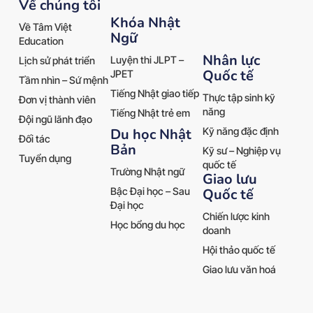
Về chúng tôi
Khóa Nhật
Về Tâm Việt
Ngữ
Education
Nhân lực
Luyện thi JLPT –
Lịch sử phát triển
Quốc tế
JPET
Tầm nhìn – Sứ mệnh
Tiếng Nhật giao tiếp
Thực tập sinh kỹ
Đơn vị thành viên
năng
Tiếng Nhật trẻ em
Đội ngũ lãnh đạo
Kỹ năng đặc định
Du học Nhật
Đối tác
Bản
Kỹ sư – Nghiệp vụ
Tuyển dụng
quốc tế
Trường Nhật ngữ
Giao lưu
Quốc tế
Bậc Đại học – Sau
Đại học
Chiến lược kinh
Học bổng du học
doanh
Hội thảo quốc tế
Giao lưu văn hoá