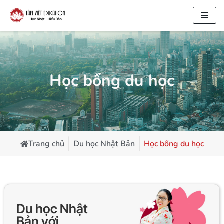
Chuyển
tới
nội
dung
Học bổng du học
Trang chủ
Du học Nhật Bản
Học bổng du học
Du học Nhật
Bản với