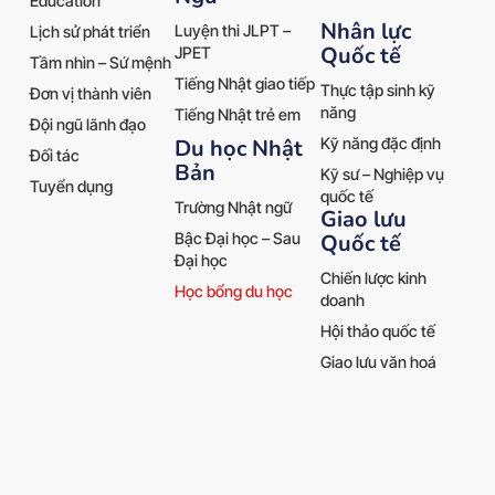
Education
Nhân lực
Luyện thi JLPT –
Lịch sử phát triển
Quốc tế
JPET
Tầm nhìn – Sứ mệnh
Tiếng Nhật giao tiếp
Thực tập sinh kỹ
Đơn vị thành viên
năng
Tiếng Nhật trẻ em
Đội ngũ lãnh đạo
Kỹ năng đặc định
Du học Nhật
Đối tác
Bản
Kỹ sư – Nghiệp vụ
Tuyển dụng
quốc tế
Trường Nhật ngữ
Giao lưu
Quốc tế
Bậc Đại học – Sau
Đại học
Chiến lược kinh
Học bổng du học
doanh
Hội thảo quốc tế
Giao lưu văn hoá