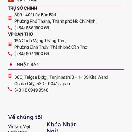
TRỤ SỞ CHÍNH
399 - 401 Lũy Bán Bích,
Phường Phú Thạnh, Thành phố Hồ Chí Minh
(+84) 936 1900 66
VP CẦN THƠ
19A Cách Mạng Tháng Tám,
Phường Bình Thủy, Thành phố Cần Thơ
(+84) 907 1900 66
NHẬT BẢN
303, Taigaa Bldg., Tenjinbashi 3 – 1 – 39 Kita Ward,
Osaka City, 530 – 0041 Japan
(+81) 6 6949 9548
Về chúng tôi
Khóa Nhật
Về Tâm Việt
Ngữ