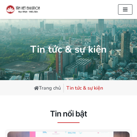
Chuyển
tới
nội
dung
Tin tức & sự kiện
Trang chủ
Tin tức & sự kiện
Tin nổi bật