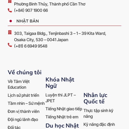
Phường Bình Thủy, Thành phố Cần Thơ
(+84) 907 1900 66
NHẬT BẢN
303, Taigaa Bldg., Tenjinbashi 3 – 1 – 39 Kita Ward,
Osaka City, 530 – 0041 Japan
(+81) 6 6949 9548
Về chúng tôi
Khóa Nhật
Về Tâm Việt
Ngữ
Education
Nhân lực
Luyện thi JLPT –
Lịch sử phát triển
Quốc tế
JPET
Tầm nhìn – Sứ mệnh
Tiếng Nhật giao tiếp
Thực tập sinh kỹ
Đơn vị thành viên
năng
Tiếng Nhật trẻ em
Đội ngũ lãnh đạo
Kỹ năng đặc định
Du học Nhật
Đối tác