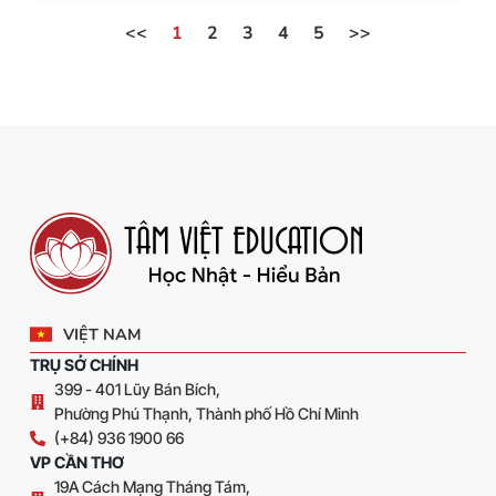
<<
1
2
3
4
5
>>
VIỆT NAM
TRỤ SỞ CHÍNH
399 - 401 Lũy Bán Bích,
Phường Phú Thạnh, Thành phố Hồ Chí Minh
(+84) 936 1900 66
VP CẦN THƠ
19A Cách Mạng Tháng Tám,