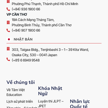
Phường Phú Thạnh, Thành phố Hồ Chí Minh
(+84) 936 1900 66
VP CẦN THƠ
19A Cách Mạng Tháng Tám,
Phường Bình Thủy, Thành phố Cần Thơ
(+84) 907 1900 66
NHẬT BẢN
303, Taigaa Bldg., Tenjinbashi 3 – 1 – 39 Kita Ward,
Osaka City, 530 – 0041 Japan
(+81) 6 6949 9548
Về chúng tôi
Khóa Nhật
Về Tâm Việt
Ngữ
Education
Nhân lực
Luyện thi JLPT –
Lịch sử phát triển
Quốc tế
JPET