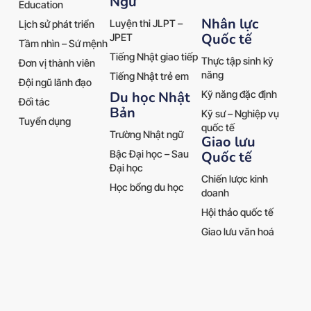
Ngữ
Education
Nhân lực
Luyện thi JLPT –
Lịch sử phát triển
Quốc tế
JPET
Tầm nhìn – Sứ mệnh
Tiếng Nhật giao tiếp
Thực tập sinh kỹ
Đơn vị thành viên
năng
Tiếng Nhật trẻ em
Đội ngũ lãnh đạo
Kỹ năng đặc định
Du học Nhật
Đối tác
Bản
Kỹ sư – Nghiệp vụ
Tuyển dụng
quốc tế
Trường Nhật ngữ
Giao lưu
Quốc tế
Bậc Đại học – Sau
Đại học
Chiến lược kinh
Học bổng du học
doanh
Hội thảo quốc tế
Giao lưu văn hoá