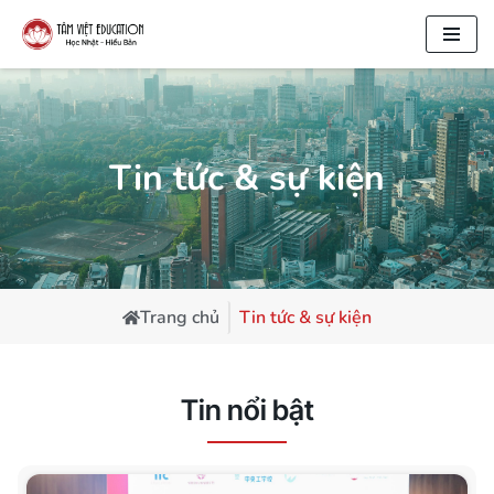
Chuyển
tới
nội
dung
Tin tức & sự kiện
Trang chủ
Tin tức & sự kiện
Tin nổi bật