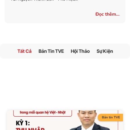
Đọc thêm...
Tất Cả
Bản Tin TVE
Hội Thảo
Sự Kiện
Bản tin TVE