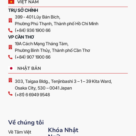
VIỆT NAM
TRỤ SỞ CHÍNH
399 - 401 Lũy Bán Bích,
Phường Phú Thạnh, Thành phố Hồ Chí Minh
(+84) 936 1900 66
VP CẦN THƠ
19A Cách Mạng Tháng Tám,
Phường Bình Thủy, Thành phố Cần Thơ
(+84) 907 1900 66
NHẬT BẢN
303, Taigaa Bldg., Tenjinbashi 3 – 1 – 39 Kita Ward,
Osaka City, 530 – 0041 Japan
(+81) 6 6949 9548
Về chúng tôi
Khóa Nhật
Về Tâm Việt