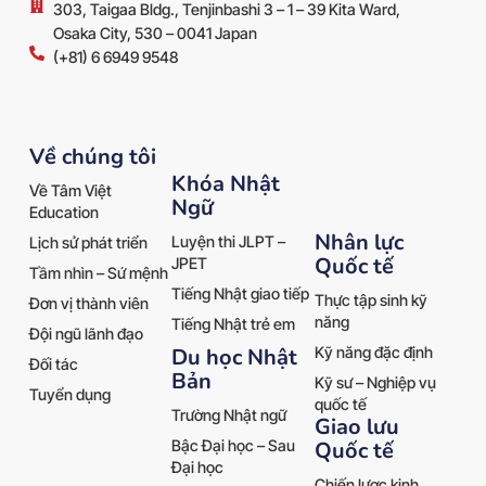
303, Taigaa Bldg., Tenjinbashi 3 – 1 – 39 Kita Ward,
Osaka City, 530 – 0041 Japan
(+81) 6 6949 9548
Về chúng tôi
Khóa Nhật
Về Tâm Việt
Ngữ
Education
Nhân lực
Luyện thi JLPT –
Lịch sử phát triển
Quốc tế
JPET
Tầm nhìn – Sứ mệnh
Tiếng Nhật giao tiếp
Thực tập sinh kỹ
Đơn vị thành viên
năng
Tiếng Nhật trẻ em
Đội ngũ lãnh đạo
Kỹ năng đặc định
Du học Nhật
Đối tác
Bản
Kỹ sư – Nghiệp vụ
Tuyển dụng
quốc tế
Trường Nhật ngữ
Giao lưu
Quốc tế
Bậc Đại học – Sau
Đại học
Chiến lược kinh