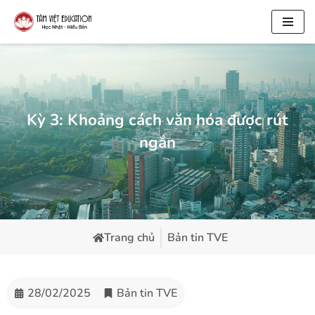
Chuyển
tới
nội
dung
Kỳ 3: Khoảng cách văn hóa được rút
ngắn
Trang chủ
Bản tin TVE
28/02/2025
Bản tin TVE