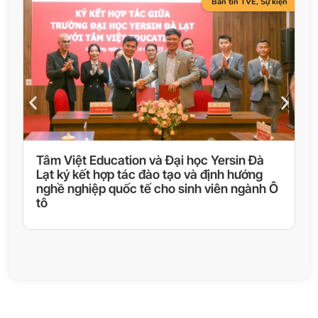
Bản tin TVE
,
Sự kiện
Tâm Việt Education và Đại học Yersin Đà
K
Lạt ký kết hợp tác đào tạo và định hướng
N
nghề nghiệp quốc tế cho sinh viên ngành Ô
tô