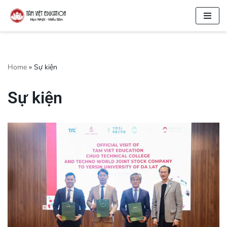
Chuyển
tới
nội
dung
Home
»
Sự kiện
Sự kiện