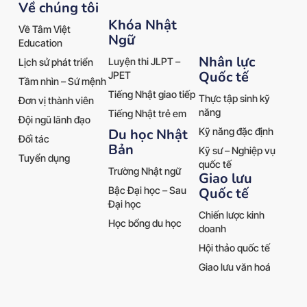
Về chúng tôi
Khóa Nhật
Về Tâm Việt
Ngữ
Education
Nhân lực
Luyện thi JLPT –
Lịch sử phát triển
Quốc tế
JPET
Tầm nhìn – Sứ mệnh
Tiếng Nhật giao tiếp
Thực tập sinh kỹ
Đơn vị thành viên
năng
Tiếng Nhật trẻ em
Đội ngũ lãnh đạo
Kỹ năng đặc định
Du học Nhật
Đối tác
Bản
Kỹ sư – Nghiệp vụ
Tuyển dụng
quốc tế
Trường Nhật ngữ
Giao lưu
Quốc tế
Bậc Đại học – Sau
Đại học
Chiến lược kinh
Học bổng du học
doanh
Hội thảo quốc tế
Giao lưu văn hoá