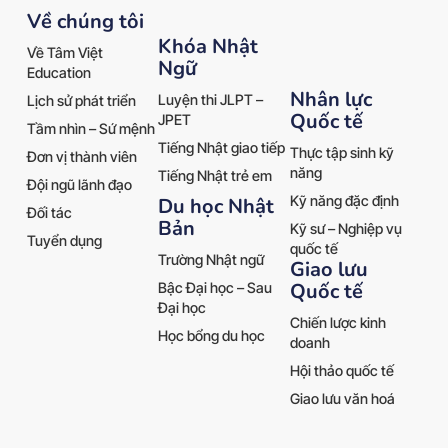
Về chúng tôi
Khóa Nhật
Về Tâm Việt
Ngữ
Education
Nhân lực
Luyện thi JLPT –
Lịch sử phát triển
Quốc tế
JPET
Tầm nhìn – Sứ mệnh
Tiếng Nhật giao tiếp
Thực tập sinh kỹ
Đơn vị thành viên
năng
Tiếng Nhật trẻ em
Đội ngũ lãnh đạo
Kỹ năng đặc định
Du học Nhật
Đối tác
Bản
Kỹ sư – Nghiệp vụ
Tuyển dụng
quốc tế
Trường Nhật ngữ
Giao lưu
Quốc tế
Bậc Đại học – Sau
Đại học
Chiến lược kinh
Học bổng du học
doanh
Hội thảo quốc tế
Giao lưu văn hoá