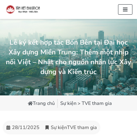
Chuyển
tới
nội
dung
Lễ ký kết hợp tác Bốn Bên tại Đại học
Xây dựng Miền Trung: Thêm một nhịp
nối Việt – Nhật cho nguồn nhân lực Xây
dựng và Kiến trúc
Trang chủ
Sự kiện
TVE tham gia
>
28/11/2025
Sự kiệnTVE tham gia