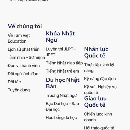
Về chúng tôi
Khóa Nhật
Về Tâm Việt
Ngữ
Education
Nhân lực
Luyện thi JLPT –
Lịch sử phát triển
Quốc tế
JPET
Tầm nhìn – Sứ mệnh
Tiếng Nhật giao tiếp
Thực tập sinh kỹ
Đơn vị thành viên
năng
Tiếng Nhật trẻ em
Đội ngũ lãnh đạo
Kỹ năng đặc định
Du học Nhật
Đối tác
Bản
Kỹ sư – Nghiệp vụ
Tuyển dụng
quốc tế
Trường Nhật ngữ
Giao lưu
Quốc tế
Bậc Đại học – Sau
Đại học
Chiến lược kinh
Học bổng du học
doanh
Hội thảo quốc tế