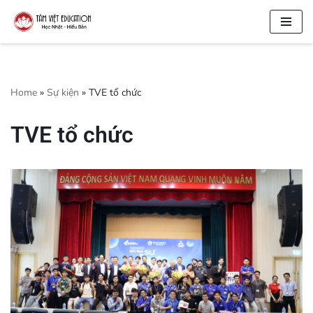
Chuyển
tới
nội
dung
Home
»
Sự kiện
»
TVE tổ chức
TVE tổ chức