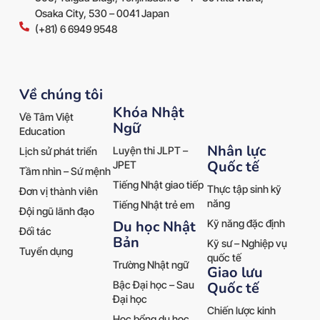
Osaka City, 530 – 0041 Japan
(+81) 6 6949 9548
Về chúng tôi
Khóa Nhật
Về Tâm Việt
Ngữ
Education
Nhân lực
Luyện thi JLPT –
Lịch sử phát triển
Quốc tế
JPET
Tầm nhìn – Sứ mệnh
Tiếng Nhật giao tiếp
Thực tập sinh kỹ
Đơn vị thành viên
năng
Tiếng Nhật trẻ em
Đội ngũ lãnh đạo
Kỹ năng đặc định
Du học Nhật
Đối tác
Bản
Kỹ sư – Nghiệp vụ
Tuyển dụng
quốc tế
Trường Nhật ngữ
Giao lưu
Quốc tế
Bậc Đại học – Sau
Đại học
Chiến lược kinh
Học bổng du học