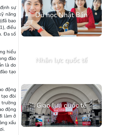
 định sự
Du học Nhật Bản
 kỹ năng
 (đã bao
1), điều
h. Đa số
ng hiểu
rọng đào
Nhân lực quốc tế
ần là do
 đào tạo
lao động
 tạo đòi
ị trường
Giao lưu quốc tế
lao động
đi làm ở
hàng xấu
ơi.