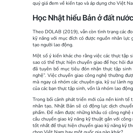
quý giá đem về kiến tạo và áp dụng cho Việt N
Học Nhật hiểu Bản ở đất nước
Theo DOLAB (2019), vẫn còn tình trạng các đoà
kỹ năng với mục đích có được nguồn nhân lực g
tạo người lao động.
Một số ý kiến khác cho rằng việc các thực tập 
sao có thể thực hiện chuyển giao để học hỏi đư
đã tuyên bố mục tiêu đón nhận thực tập sinh 
nghệ”. Việc chuyển giao công nghệ thường được 
mà ngay cả nhóm các chuyên gia, kỹ sư lành ng
của các bạn thực tập sinh, vốn là nhóm lao động
Trong bối cảnh phát triển mới của nền kinh tế 
nhân tạo, Nhật Bản sẽ có động lực dịch chuyể
phẩm. Để nắm được những khâu có công nghệ cao
cầu chuyển giao kỹ năng kỹ thuật gắn với công
tốt nhất để thực hiện chuyển giao kỹ năng kỹ th
chọn Việt Nam hay một quốc gia nào khác?