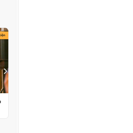
kiện
p
KHỞI TÂM ƯỚC MƠ VIỆTVƯƠN TẦM ĐẾN NHẬT B