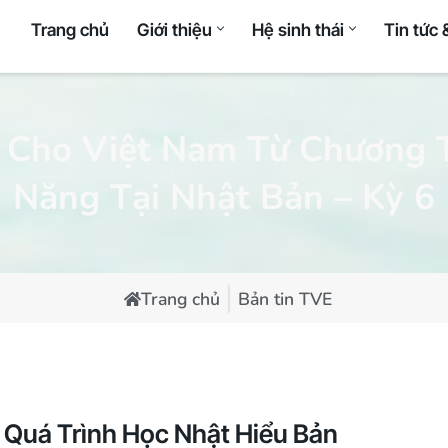
Trang chủ
Giới thiệu
Hệ sinh thái
Tin tức 
Du học Nhật Bản
Về Tâm Việt Education
Nhân lực quốc tế
 Cho Việt Nam Từ Chương 
Trường Nhật ngữ
Đội ngũ lãnh đạo
Thực tập sinh kỹ năn
Năng Tại Nhật Bản – Kỳ 6
Đại học – Sau Đại học
Kỹ sư – Nghiệp vụ q
tế
Học bổng du học
Kỹ năng đặc định
Bản tin TVE
Trang chủ
 Quá Trình Học Nhật Hiểu Bản