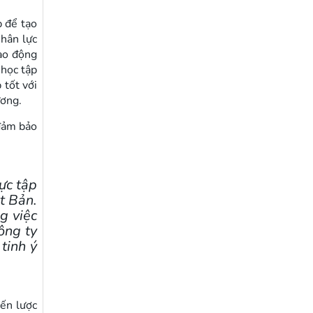
p để tạo
nhân lực
lao động
 học tập
 tốt với
ương.
đảm bảo
ực tập
t Bản.
g việc
ông ty
tinh ý
iến lược