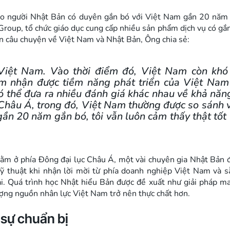
iáo người Nhật Bản có duyên gắn bó với Việt Nam gần 20 năm 
 Group, tổ chức giáo dục cung cấp nhiều sản phẩm dịch vụ có gắn
ến câu chuyện về Việt Nam và Nhật Bản, Ông chia sẻ:
Việt Nam. Vào thời điểm đó, Việt Nam còn khó
ảm nhận được tiềm năng phát triển của Việt Nam
có thể đưa ra nhiều đánh giá khác nhau về khả năn
a Châu Á, trong đó, Việt Nam thường được so sánh v
gần 20 năm gắn bó, tôi vẫn luôn cảm thấy thật tốt 
ằm ở phía Đông đại lục Châu Á, một vài chuyên gia Nhật Bản 
kỹ thuật khi nhận lời mời từ phía doanh nghiệp Việt Nam và 
i. Quá trình học Nhật hiểu Bản được đề xuất như giải pháp m
lượng nguồn nhân lực Việt Nam trở nên thực chất hơn.
 sự chuẩn bị