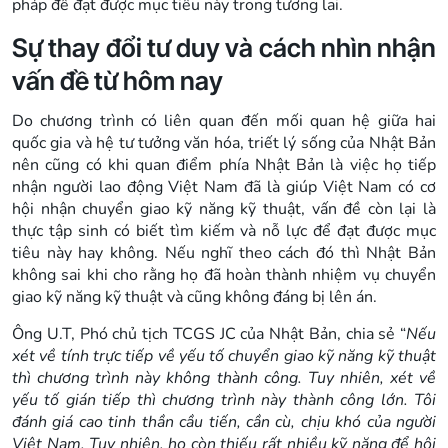
pháp để đạt được mục tiêu này trong tương lai.
Sự thay đổi tư duy và cách nhìn nhận
vấn đề từ hôm nay
Do chương trình có liên quan đến mối quan hệ giữa hai
quốc gia và hệ tư tưởng văn hóa, triết lý sống của Nhật Bản
nên cũng có khi quan điểm phía Nhật Bản là việc họ tiếp
nhận người lao động Việt Nam đã là giúp Việt Nam có cơ
hội nhận chuyển giao kỹ năng kỹ thuật, vấn đề còn lại là
thực tập sinh có biết tìm kiếm và nỗ lực để đạt được mục
tiêu này hay không. Nếu nghĩ theo cách đó thì Nhật Bản
không sai khi cho rằng họ đã hoàn thành nhiệm vụ chuyển
giao kỹ năng kỹ thuật và cũng không đáng bị lên án.
Ông U.T, Phó chủ tịch TCGS JC của Nhật Bản
,
chia sẻ “
Nếu
xét về tính trực tiếp về yếu tố chuyển giao kỹ năng kỹ thuật
thì chương trình này không thành công. Tuy nhiên, xét về
yếu tố gián tiếp thì chương trình này thành công lớn. Tôi
đánh giá cao tinh thần cầu tiến, cần cù, chịu khó của người
Việt Nam. Tuy nhiên, họ còn thiếu rất nhiều kỹ năng để hội