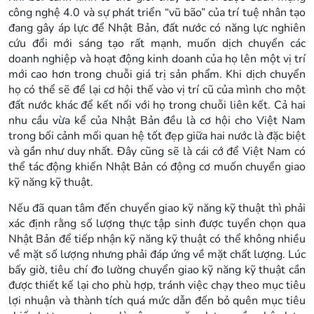
công nghệ 4.0 và sự phát triển “vũ bão” của trí tuệ nhân tạo
đang gây áp lực để Nhật Bản, đất nước có năng lực nghiên
cứu đổi mới sáng tạo rất mạnh, muốn dịch chuyển các
doanh nghiệp và hoạt động kinh doanh của họ lên một vị trí
mới cao hơn trong chuỗi giá trị sản phẩm. Khi dịch chuyển
họ có thể sẽ để lại cơ hội thế vào vị trí cũ của mình cho một
đất nước khác để kết nối với họ trong chuỗi liên kết. Cả hai
nhu cầu vừa kể của Nhật Bản đều là cơ hội cho Việt Nam
trong bối cảnh mối quan hệ tốt đẹp giữa hai nước là đặc biệt
và gần như duy nhất. Đây cũng sẽ là cái cớ để Việt Nam có
thể tác động khiến Nhật Bản có động cơ muốn chuyển giao
kỹ năng kỹ thuật.
Nếu đã quan tâm đến chuyển giao kỹ năng kỹ thuật thì phải
xác định rằng số lượng thực tập sinh được tuyển chọn qua
Nhật Bản để tiếp nhận kỹ năng kỹ thuật có thể không nhiều
về mặt số lượng nhưng phải đáp ứng về mặt chất lượng. Lúc
bấy giờ, tiêu chí đo lường chuyển giao kỹ năng kỹ thuật cần
được thiết kế lại cho phù hợp, tránh việc chạy theo mục tiêu
lợi nhuận và thành tích quá mức dẫn đến bỏ quên mục tiêu