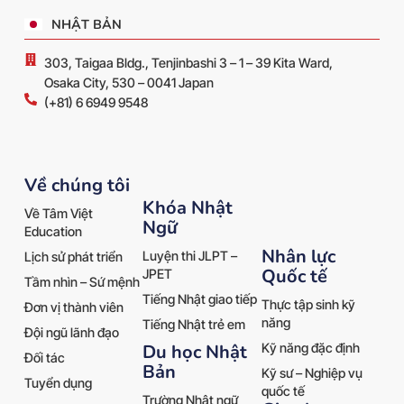
NHẬT BẢN
303, Taigaa Bldg., Tenjinbashi 3 – 1 – 39 Kita Ward,
Osaka City, 530 – 0041 Japan
(+81) 6 6949 9548
Về chúng tôi
Khóa Nhật
Về Tâm Việt
Ngữ
Education
Nhân lực
Luyện thi JLPT –
Lịch sử phát triển
Quốc tế
JPET
Tầm nhìn – Sứ mệnh
Tiếng Nhật giao tiếp
Thực tập sinh kỹ
Đơn vị thành viên
năng
Tiếng Nhật trẻ em
Đội ngũ lãnh đạo
Kỹ năng đặc định
Du học Nhật
Đối tác
Bản
Kỹ sư – Nghiệp vụ
Tuyển dụng
quốc tế
Trường Nhật ngữ